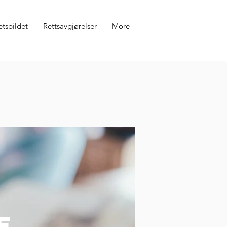
etsbildet
Rettsavgjørelser
More
E