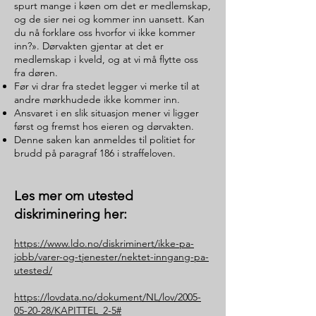
spurt mange i køen om det er medlemskap,
og de sier nei og kommer inn uansett. Kan
du nå forklare oss hvorfor vi ikke kommer
inn?». Dørvakten gjentar at det er
medlemskap i kveld, og at vi må flytte oss
fra døren.
Før vi drar fra stedet legger vi merke til at
andre mørkhudede ikke kommer inn.
Ansvaret i en slik situasjon mener vi ligger
først og fremst hos eieren og dørvakten.
Denne saken kan anmeldes til politiet for
brudd på paragraf 186 i straffeloven.
Les mer om utested
diskriminering her:
https://www.ldo.no/diskriminert/ikke-pa-
jobb/varer-og-tjenester/nektet-inngang-pa-
utested/
https://lovdata.no/dokument/NL/lov/2005-
05-20-28/KAPITTEL_2-5#