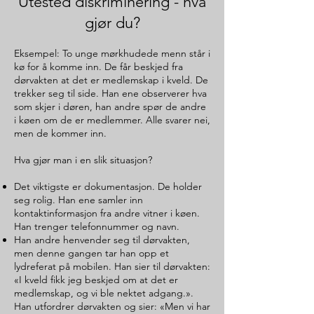
Utested diskriminering
- hva
gjør du?
Eksempel: To unge mørkhudede menn står i
kø for å komme inn. De får beskjed fra
dørvakten at det er medlemskap i kveld. De
trekker seg til side. Han ene observerer hva
som skjer i døren, han andre spør de andre
i køen om de er medlemmer. Alle svarer nei,
men de kommer inn.
Hva gjør man i en slik situasjon?
Det viktigste er dokumentasjon. De holder
seg rolig. Han ene samler inn
kontaktinformasjon fra andre vitner i køen.
Han trenger telefonnummer og navn.
Han andre henvender seg til dørvakten,
men denne gangen tar han opp et
lydreferat på mobilen. Han sier til dørvakten:
«I kveld fikk jeg beskjed om at det er
medlemskap, og vi ble nektet adgang.».
Han utfordrer dørvakten og sier: «Men vi har