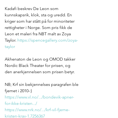
Kadafi beskrev De Leon som 
kunnskapsrik, klok, sta og uredd. En 
kriger som har stått på for minoriteter 
rettigheter i Norge. Som pris fikk de 
Leon et maleri fra NBT malt av Zoya 
Taylor. 
https://spencegallery.com/zoya-
taylor
Akhenaton de Leon og OMOD takker 
Nordic Black Theater for prisen, og 
den anerkjennelsen som prisen betyr.
NB; Krf sin bekjennelses paragrafen ble 
fjernet i 2010-:) 
https://www.vl.no/.../bondevik-apner-
for-ikke-kristen.../
https://www.nrk.no/.../krf-vil-fjerne-
kristen-krav-1.7256367