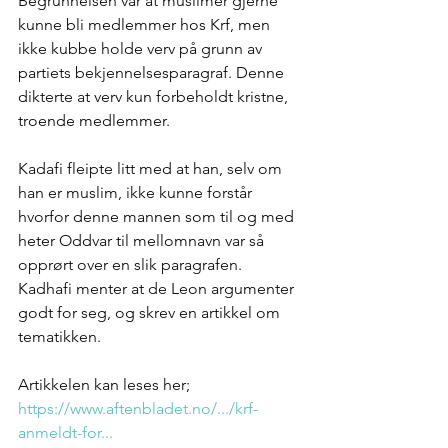
Begrunnelsen var at muslimer gjerne 
kunne bli medlemmer hos Krf, men 
ikke kubbe holde verv på grunn av 
partiets bekjennelsesparagraf. Denne 
dikterte at verv kun forbeholdt kristne, 
troende medlemmer. 
Kadafi fleipte litt med at han, selv om 
han er muslim, ikke kunne forstår 
hvorfor denne mannen som til og med 
heter Oddvar til mellomnavn var så 
opprørt over en slik paragrafen. 
Kadhafi menter at de Leon argumenter 
godt for seg, og skrev en artikkel om 
tematikken. 
Artikkelen kan leses her; 
https://www.aftenbladet.no/.../krf-
anmeldt-for
...